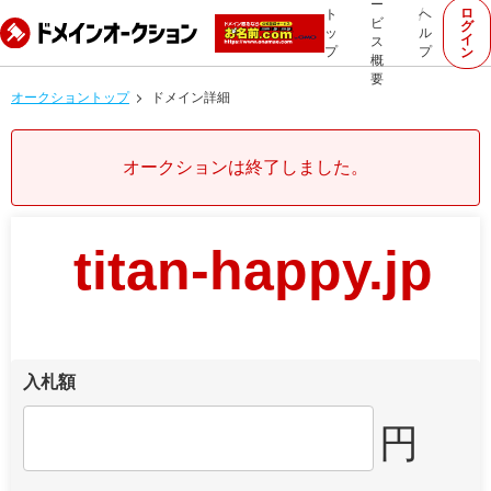
ー
ロ
ト
ヘ
ビ
グ
ッ
ル
イ
ス
プ
プ
ン
概
要
オークショントップ
ドメイン詳細
オークションは終了しました。
titan-happy.jp
入札額
円