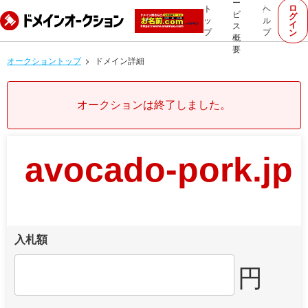
ー
ロ
ト
ヘ
ビ
グ
ッ
ル
イ
ス
プ
プ
ン
概
要
オークショントップ
ドメイン詳細
オークションは終了しました。
avocado-pork.jp
入札額
円