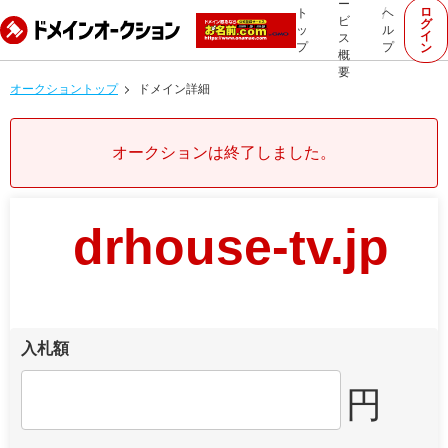
ー
ロ
ト
ヘ
ビ
グ
ッ
ル
イ
ス
プ
プ
ン
概
要
オークショントップ
ドメイン詳細
オークションは終了しました。
drhouse-tv.jp
入札額
円