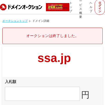
ー
ロ
ト
ヘ
ビ
グ
ッ
ル
イ
ス
プ
プ
ン
概
要
オークショントップ
ドメイン詳細
オークションは終了しました。
ssa.jp
入札額
円