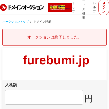
ー
ロ
ト
ヘ
ビ
グ
ッ
ル
イ
ス
プ
プ
ン
概
要
オークショントップ
ドメイン詳細
オークションは終了しました。
furebumi.jp
入札額
円