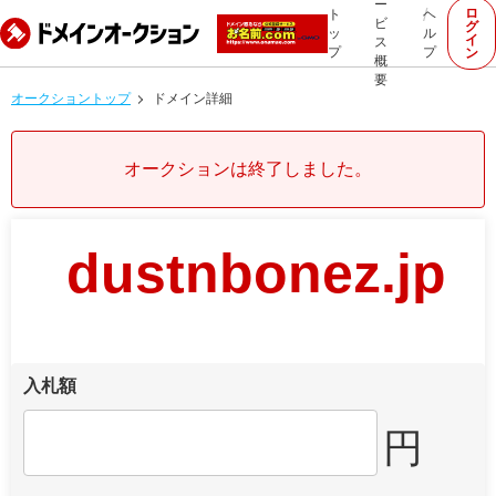
ー
ロ
ト
ヘ
ビ
グ
ッ
ル
イ
ス
プ
プ
ン
概
要
オークショントップ
ドメイン詳細
オークションは終了しました。
dustnbonez.jp
入札額
円