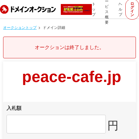
ー
ロ
ト
ヘ
ビ
グ
ッ
ル
イ
ス
プ
プ
ン
概
要
オークショントップ
ドメイン詳細
オークションは終了しました。
peace-cafe.jp
入札額
円