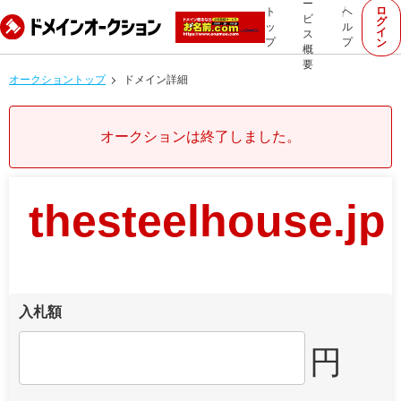
ー
ロ
ト
ヘ
ビ
グ
ッ
ル
イ
ス
プ
プ
ン
概
要
オークショントップ
ドメイン詳細
オークションは終了しました。
thesteelhouse.jp
入札額
円