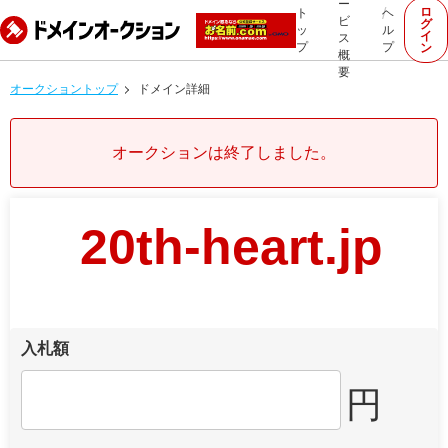
ー
ロ
ト
ヘ
ビ
グ
ッ
ル
イ
ス
プ
プ
ン
概
要
オークショントップ
ドメイン詳細
オークションは終了しました。
20th-heart.jp
入札額
円