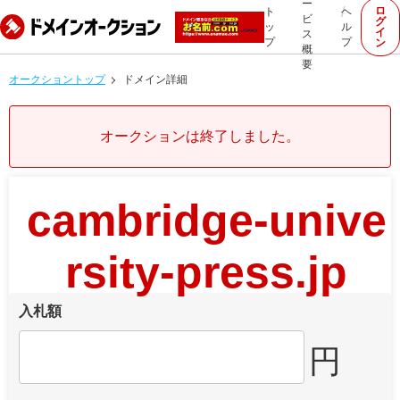
ー
ロ
ト
ヘ
ビ
グ
ッ
ル
イ
ス
プ
プ
ン
概
要
オークショントップ
ドメイン詳細
オークションは終了しました。
cambridge-unive
rsity-press.jp
入札額
円