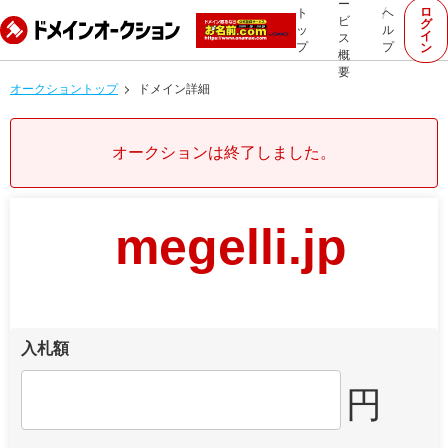
ー
ロ
ト
ヘ
ビ
グ
ッ
ル
イ
ス
プ
プ
ン
概
要
オークショントップ
ドメイン詳細
オークションは終了しました。
megelli.jp
入札額
円