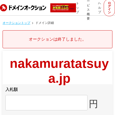
ー
ロ
ト
ヘ
ビ
グ
ッ
ル
イ
ス
プ
プ
ン
概
要
オークショントップ
ドメイン詳細
オークションは終了しました。
nakamuratatsuy
a.jp
入札額
円