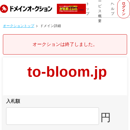
ー
ロ
ト
ヘ
ビ
グ
ッ
ル
イ
ス
プ
プ
ン
概
要
オークショントップ
ドメイン詳細
オークションは終了しました。
to-bloom.jp
入札額
円