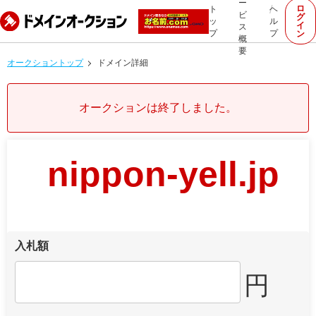
ー
ロ
ト
ヘ
ビ
グ
ッ
ル
イ
ス
プ
プ
ン
概
要
オークショントップ
ドメイン詳細
オークションは終了しました。
nippon-yell.jp
入札額
円