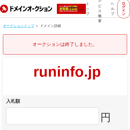
ー
ロ
ト
ヘ
ビ
グ
ッ
ル
イ
ス
プ
プ
ン
概
要
オークショントップ
ドメイン詳細
オークションは終了しました。
runinfo.jp
入札額
円