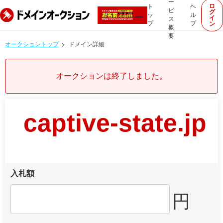
ー
ロ
ト
ヘ
ビ
グ
ッ
ル
イ
ス
プ
プ
ン
概
要
オークショントップ
ドメイン詳細
オークションは終了しました。
captive-state.jp
入札額
円