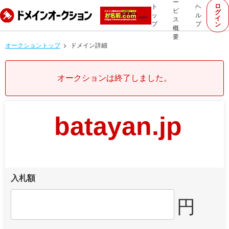
ー
ロ
ト
ヘ
ビ
グ
ッ
ル
イ
ス
プ
プ
ン
概
要
オークショントップ
ドメイン詳細
オークションは終了しました。
batayan.jp
入札額
円