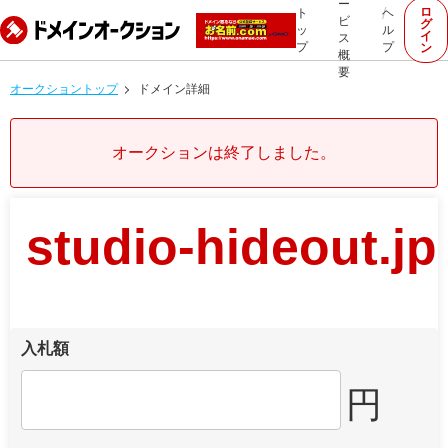
ー
ロ
ト
ヘ
ビ
グ
ッ
ル
イ
ス
プ
プ
ン
概
要
オークショントップ
ドメイン詳細
オークションは終了しました。
studio-hideout.jp
入札額
円