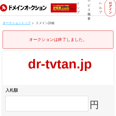
ー
ロ
ト
ヘ
ビ
グ
ッ
ル
イ
ス
プ
プ
ン
概
要
オークショントップ
ドメイン詳細
オークションは終了しました。
dr-tvtan.jp
入札額
円