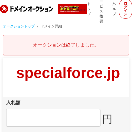
ー
ロ
ト
ヘ
ビ
グ
ッ
ル
イ
ス
プ
プ
ン
概
要
オークショントップ
ドメイン詳細
オークションは終了しました。
specialforce.jp
入札額
円