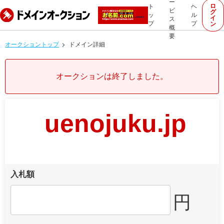
ー
ロ
ト
ヘ
ビ
グ
ッ
ル
イ
ス
プ
プ
ン
概
要
オークショントップ
ドメイン詳細
オークションは終了しました。
uenojuku.jp
入札額
円