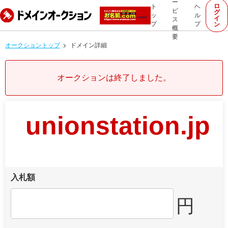
ー
ロ
ト
ヘ
ビ
グ
ッ
ル
イ
ス
プ
プ
ン
概
要
オークショントップ
ドメイン詳細
オークションは終了しました。
unionstation.jp
入札額
円