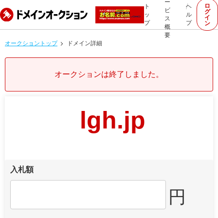
ー
ロ
ト
ヘ
ビ
グ
ッ
ル
イ
ス
プ
プ
ン
概
要
オークショントップ
ドメイン詳細
オークションは終了しました。
lgh.jp
入札額
円