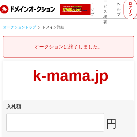
ー
ロ
ト
ヘ
ビ
グ
ッ
ル
イ
ス
プ
プ
ン
概
要
オークショントップ
ドメイン詳細
オークションは終了しました。
k-mama.jp
入札額
円