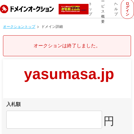
ー
ロ
ト
ヘ
ビ
グ
ッ
ル
イ
ス
プ
プ
ン
概
要
オークショントップ
ドメイン詳細
オークションは終了しました。
yasumasa.jp
入札額
円