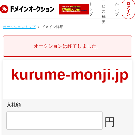
ー
ロ
ト
ヘ
ビ
グ
ッ
ル
イ
ス
プ
プ
ン
概
要
オークショントップ
ドメイン詳細
オークションは終了しました。
kurume-monji.jp
入札額
円