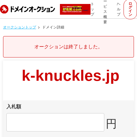
ー
ロ
ト
ヘ
ビ
グ
ッ
ル
イ
ス
プ
プ
ン
概
要
オークショントップ
ドメイン詳細
オークションは終了しました。
k-knuckles.jp
入札額
円