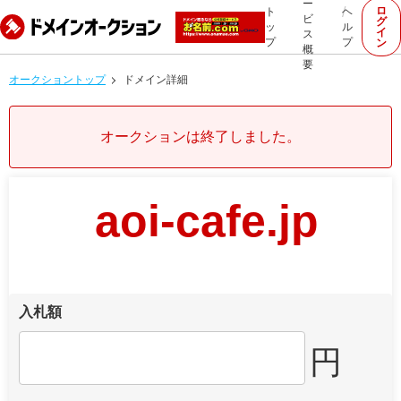
ー
ロ
ト
ヘ
ビ
グ
ッ
ル
イ
ス
プ
プ
ン
概
要
オークショントップ
ドメイン詳細
オークションは終了しました。
aoi-cafe.jp
入札額
円