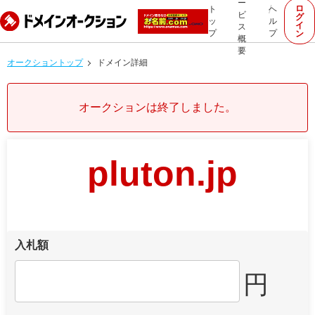
ー
ロ
ト
ヘ
ビ
グ
ッ
ル
イ
ス
プ
プ
ン
概
要
オークショントップ
ドメイン詳細
オークションは終了しました。
pluton.jp
入札額
円