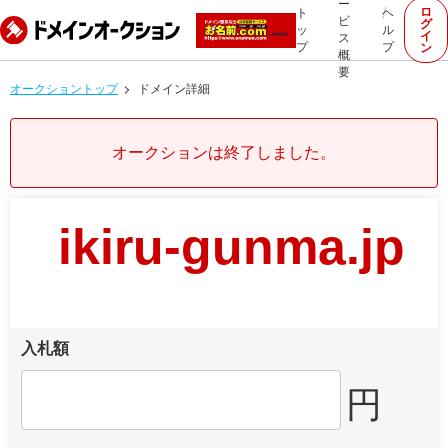
ー
ロ
ト
ヘ
ビ
グ
ッ
ル
イ
ス
プ
プ
ン
概
要
オークショントップ
ドメイン詳細
オークションは終了しました。
ikiru-gunma.jp
入札額
円