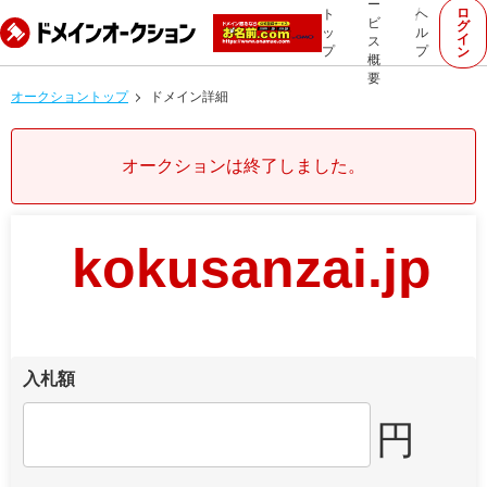
ー
ロ
ト
ヘ
ビ
グ
ッ
ル
イ
ス
プ
プ
ン
概
要
オークショントップ
ドメイン詳細
オークションは終了しました。
kokusanzai.jp
入札額
円