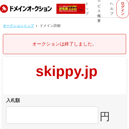
ー
ロ
ト
ヘ
ビ
グ
ッ
ル
イ
ス
プ
プ
ン
概
要
オークショントップ
ドメイン詳細
オークションは終了しました。
skippy.jp
入札額
円