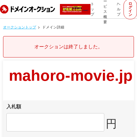
ー
ロ
ト
ヘ
ビ
グ
ッ
ル
イ
ス
プ
プ
ン
概
要
オークショントップ
ドメイン詳細
オークションは終了しました。
mahoro-movie.jp
入札額
円