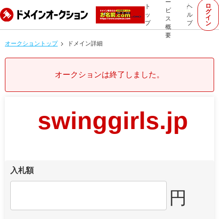
ー
ロ
ト
ヘ
ビ
グ
ッ
ル
イ
ス
プ
プ
ン
概
要
オークショントップ
ドメイン詳細
オークションは終了しました。
swinggirls.jp
入札額
円