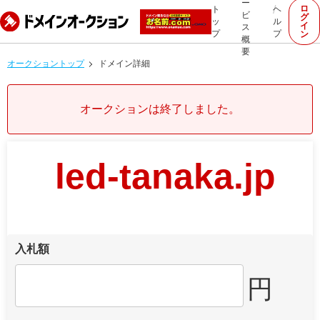
ー
ロ
ト
ヘ
ビ
グ
ッ
ル
イ
ス
プ
プ
ン
概
要
オークショントップ
ドメイン詳細
オークションは終了しました。
led-tanaka.jp
入札額
円