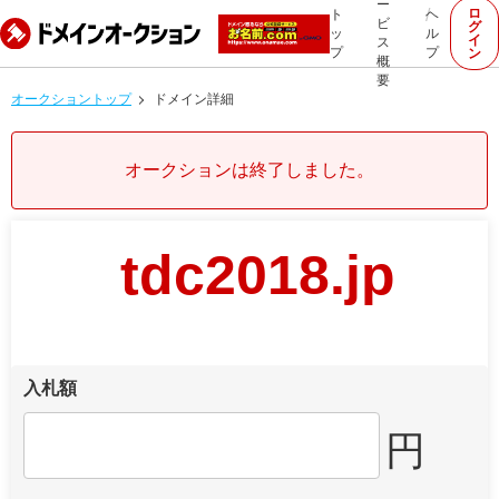
ー
ロ
ト
ヘ
ビ
グ
ッ
ル
イ
ス
プ
プ
ン
概
要
オークショントップ
ドメイン詳細
オークションは終了しました。
tdc2018.jp
入札額
円