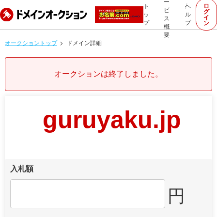
ー
ロ
ト
ヘ
ビ
グ
ッ
ル
イ
ス
プ
プ
ン
概
要
オークショントップ
ドメイン詳細
オークションは終了しました。
guruyaku.jp
入札額
円