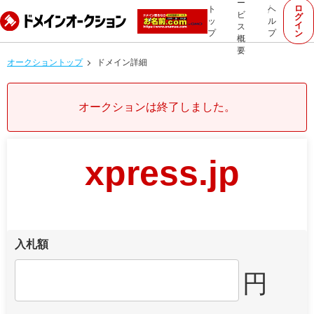
ー
ロ
ト
ヘ
ビ
グ
ッ
ル
イ
ス
プ
プ
ン
概
要
オークショントップ
ドメイン詳細
オークションは終了しました。
xpress.jp
入札額
円