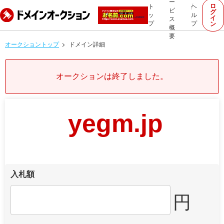
ー
ロ
ト
ヘ
ビ
グ
ッ
ル
イ
ス
プ
プ
ン
概
要
オークショントップ
ドメイン詳細
オークションは終了しました。
yegm.jp
入札額
円