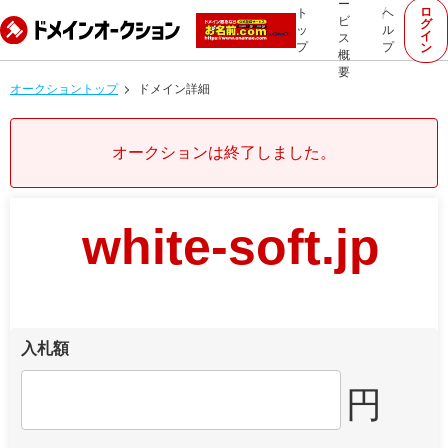
ー
ロ
ト
ヘ
ビ
グ
ッ
ル
イ
ス
プ
プ
ン
概
要
オークショントップ
ドメイン詳細
オークションは終了しました。
white-soft.jp
入札額
円