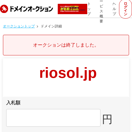
ー
ロ
ト
ヘ
ビ
グ
ッ
ル
イ
ス
プ
プ
ン
概
要
オークショントップ
ドメイン詳細
オークションは終了しました。
riosol.jp
入札額
円