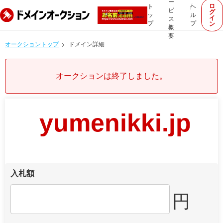
ー
ロ
ト
ヘ
ビ
グ
ッ
ル
イ
ス
プ
プ
ン
概
要
オークショントップ
ドメイン詳細
オークションは終了しました。
yumenikki.jp
入札額
円