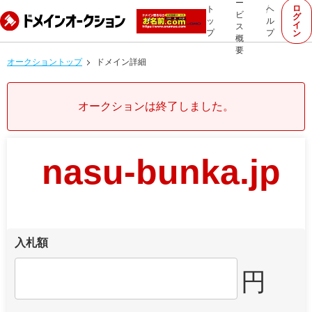
ー
ロ
ト
ヘ
ビ
グ
ッ
ル
イ
ス
プ
プ
ン
概
要
オークショントップ
ドメイン詳細
オークションは終了しました。
nasu-bunka.jp
入札額
円