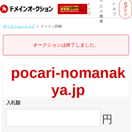
ー
ロ
ト
ヘ
ビ
グ
ッ
ル
イ
ス
プ
プ
ン
概
要
オークショントップ
ドメイン詳細
オークションは終了しました。
pocari-nomanak
ya.jp
入札額
円