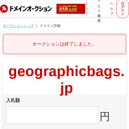
ー
ロ
ト
ヘ
ビ
グ
ッ
ル
イ
ス
プ
プ
ン
概
要
オークショントップ
ドメイン詳細
オークションは終了しました。
geographicbags.
jp
入札額
円