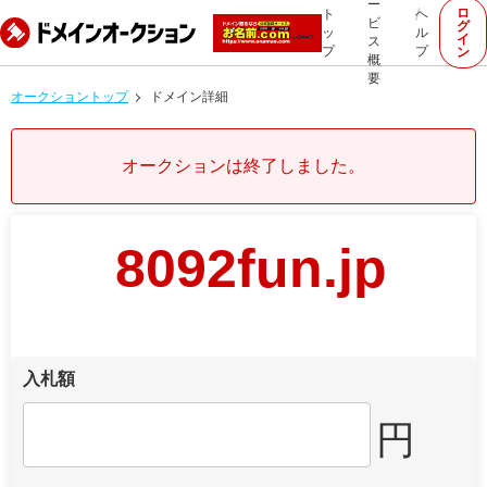
ー
ロ
ト
ヘ
ビ
グ
ッ
ル
イ
ス
プ
プ
ン
概
要
オークショントップ
ドメイン詳細
オークションは終了しました。
8092fun.jp
入札額
円