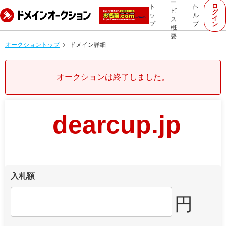
ー
ロ
ト
ヘ
ビ
グ
ッ
ル
イ
ス
プ
プ
ン
概
要
オークショントップ
ドメイン詳細
オークションは終了しました。
dearcup.jp
入札額
円