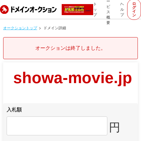
ー
ロ
ト
ヘ
ビ
グ
ッ
ル
イ
ス
プ
プ
ン
概
要
オークショントップ
ドメイン詳細
オークションは終了しました。
showa-movie.jp
入札額
円