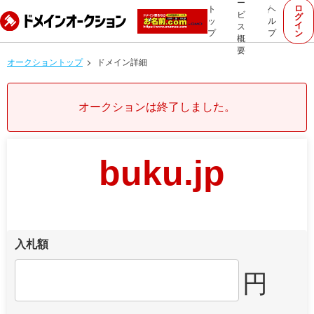
ー
ロ
ト
ヘ
ビ
グ
ッ
ル
イ
ス
プ
プ
ン
概
要
オークショントップ
ドメイン詳細
オークションは終了しました。
buku.jp
入札額
円