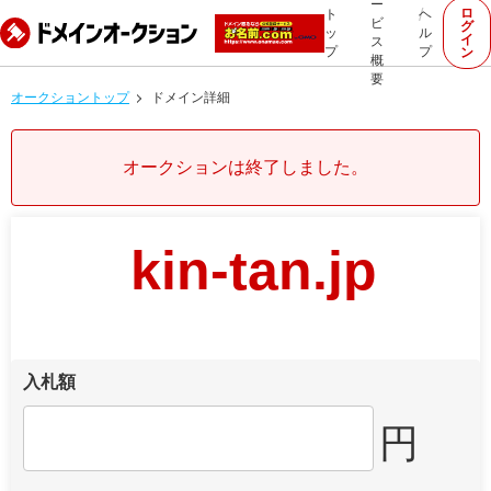
ー
ロ
ト
ヘ
ビ
グ
ッ
ル
イ
ス
プ
プ
ン
概
要
オークショントップ
ドメイン詳細
オークションは終了しました。
kin-tan.jp
入札額
円